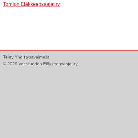
Tornion Eläkkeensaajat ry
Tehty Yhdistysavaimella
©
2026 Veitsiluodon Eläkkeensaajat ry